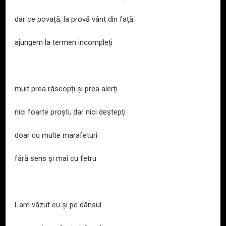
dar ce povață, la provă vânt din față
ajungem la termen incompleți
mult prea răscopți și prea alerți
nici foarte proști, dar nici deștepți
doar cu multe marafeturi
fără sens și mai cu fetru
l-am văzut eu și pe dânsul