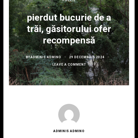
POEZIE
pierdut bucurie de a
trăi, găsitorului ofer
recompensă
BY
ADMINIS ADMINO
29 DECEMBRIE 2024
ON
LEAVE A COMMENT
PIERDUT
BUCURIE
DE
A
TRĂI,
GĂSITORULUI
OFER
RECOMPENSĂ
ADMINIS ADMINO