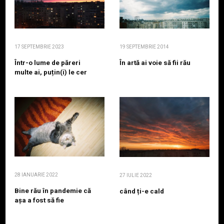
17 SEPTEMBRIE 2023
19 SEPTEMBRIE 2014
Într-o lume de păreri
În artă ai voie să fii rău
multe ai, puțin(i) le cer
28 IANUARIE 2022
27 IULIE 2022
Bine rău în pandemie că
când ți-e cald
așa a fost să fie