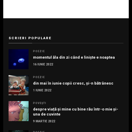
SCRIERI POPULARE
POEZIE
momentul ăla din zi când e liniște e noaptea
16 IUNIE 2022
POEZIE
din mai în iunie copii cresc, și-n bătrânesc
1 IUNIE 2022
POVEȘTI
despre viață și mine cu bine rău într-o mie și-
una de cuvinte
9 MARTIE 2022