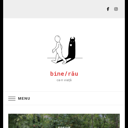
bine/rău
ca-n viață
MENU