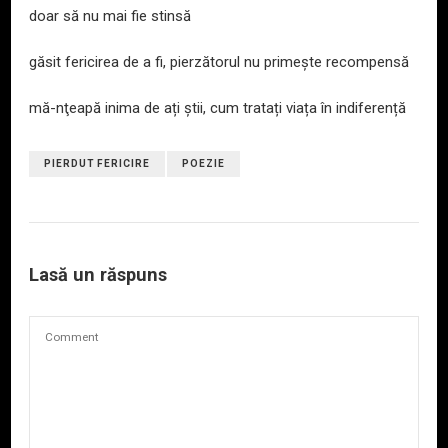
doar să nu mai fie stinsă
găsit fericirea de a fi, pierzătorul nu primește recompensă
mă-nţeapă inima de ați știi, cum tratați viața în indiferență
PIERDUT FERICIRE
POEZIE
Lasă un răspuns