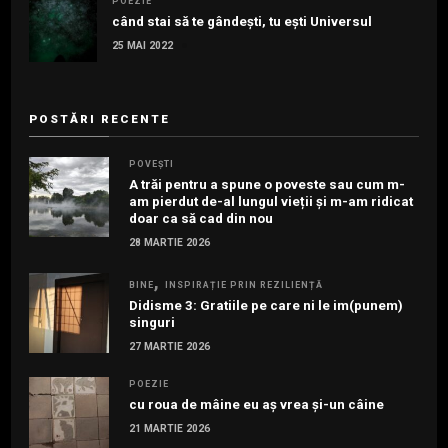
POEZIE
când stai să te gândești, tu ești Universul
25 MAI 2022
POSTĂRI RECENTE
POVEȘTI
A trăi pentru a spune o poveste sau cum m-
am pierdut de-al lungul vieții și m-am ridicat
doar ca să cad din nou
28 MARTIE 2026
BINE
INSPIRAȚIE PRIN REZILIENȚĂ
Didisme 3: Gratiile pe care ni le im(punem)
singuri
27 MARTIE 2026
POEZIE
cu roua de mâine eu aș vrea și-un câine
21 MARTIE 2026