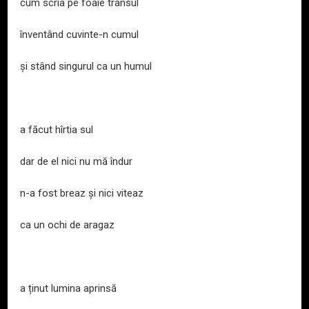
cum scria pe foaie trânsul
înventând cuvinte-n cumul
și stând singurul ca un humul
a făcut hîrtia sul
dar de el nici nu mă îndur
n-a fost breaz și nici viteaz
ca un ochi de aragaz
a ținut lumina aprinsă