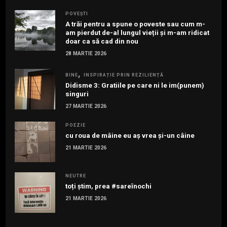
POVEȘTI
A trăi pentru a spune o poveste sau cum m-
am pierdut de-al lungul vieții și m-am ridicat
doar ca să cad din nou
28 MARTIE 2026
BINE
INSPIRAȚIE PRIN REZILIENȚĂ
Didisme 3: Gratiile pe care ni le im(punem)
singuri
27 MARTIE 2026
POEZIE
cu roua de mâine eu aș vrea și-un câine
21 MARTIE 2026
NEUTRE
toți știm, prea #sareînochi
21 MARTIE 2026