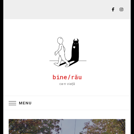
bine/rău
ca-n viață
MENU