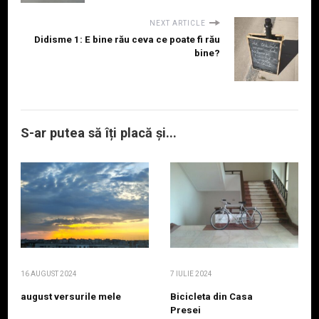
NEXT ARTICLE
Didisme 1: E bine rău ceva ce poate fi rău
bine?
S-ar putea să îți placă și...
16 AUGUST 2024
7 IULIE 2024
august versurile mele
Bicicleta din Casa
Presei