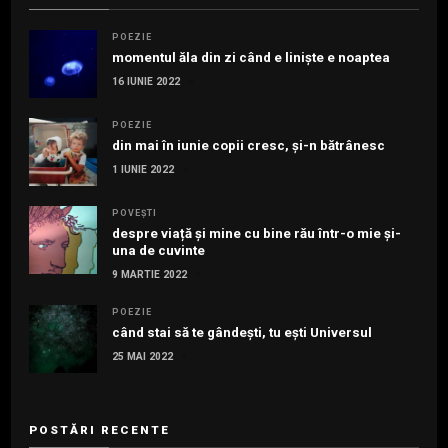
POEZIE
momentul ăla din zi când e liniște e noaptea
16 IUNIE 2022
POEZIE
din mai în iunie copii cresc, și-n bătrânesc
1 IUNIE 2022
POVEȘTI
despre viață și mine cu bine rău într-o mie și-
una de cuvinte
9 MARTIE 2022
POEZIE
când stai să te gândești, tu ești Universul
25 MAI 2022
POSTĂRI RECENTE