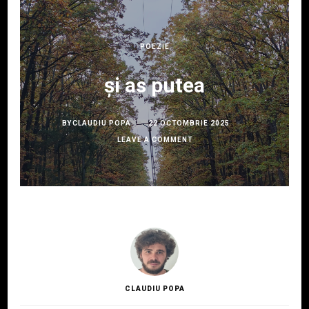
POEZIE
și as putea
BY
CLAUDIU POPA
22 OCTOMBRIE 2025
ON
LEAVE A COMMENT
ȘI
AS
PUTEA
CLAUDIU POPA